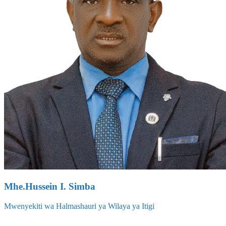
Mhe.Hussein I. Simba
Mwenyekiti wa Halmashauri ya Wilaya ya Itigi