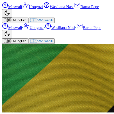
Maswali
|
Uongozi
|
Wasiliana Nasi
|
Barua Pepe
🇬🇧
EN
English
🇹🇿
SW
Swahili
Maswali
•
Uongozi
•
Wasiliana Nasi
•
Barua Pepe
🇬🇧
EN
English
🇹🇿
SW
Swahili