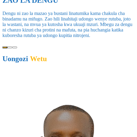
ZAO LA DENGU
Dengu ni zao la mazao ya bustani linatumika kama chakula cha
binadamu na mifugo. Zao hili linahitaji udongo wenye rutuba, joto
la wastani, na mvua ya kutosha kwa ukuaji mzuri. Mbegu za dengu
ni chanzo kizuri cha protini na mafuta, na pia huchangia katika
kuboresha rutuba ya udongo kupitia nitrojeni.
Uongozi
Wetu