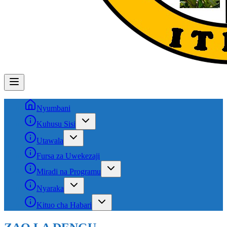
Nyumbani
Kuhusu Sisi
Utawala
Fursa za Uwekezaji
Miradi na Programu
Nyaraka
Kituo cha Habari