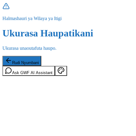
Halmashauri ya Wilaya ya Itigi
Ukurasa Haupatikani
Ukurasa unaoutafuta haupo.
Rudi Nyumbani
Ask GWF AI Assistant